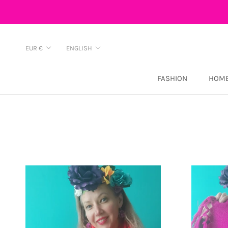
Skip
to
content
Currency
Language
EUR €
ENGLISH
FASHION
HOME