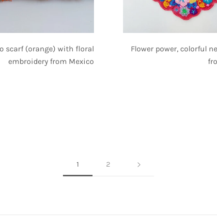
 scarf (orange) with floral
Flower power, colorful n
embroidery from Mexico
fr
1
2