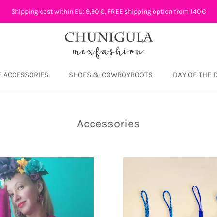
Shipping cost within EU: 9,90 €, FREE shipping option from 140 €
 ACCESSORIES
SHOES & COWBOYBOOTS
DAY OF THE 
DAY OF THE 
Accessories