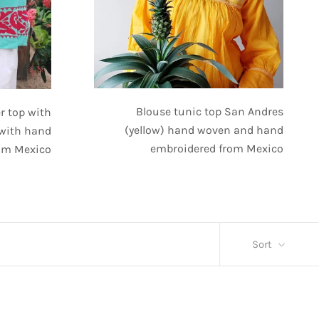
Blouse tunic top San Andres
r top with
(yellow) hand woven and hand
 with hand
embroidered from Mexico
om Mexico
Sort