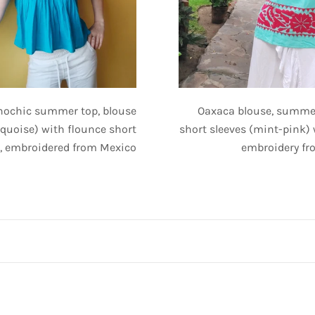
hochic summer top, blouse
Oaxaca blouse, summe
rquoise) with flounce short
short sleeves (mint-pink)
s, embroidered from Mexico
embroidery fr