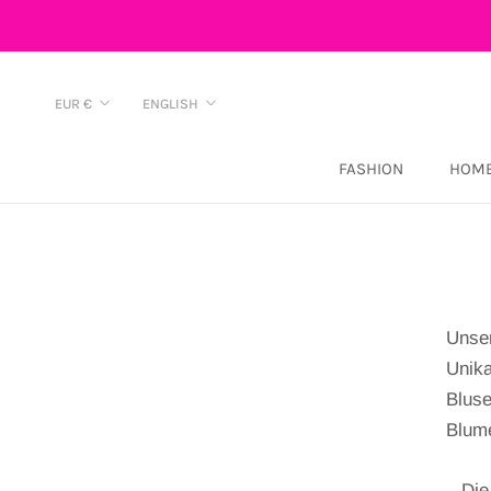
Skip
to
content
Currency
Language
EUR €
ENGLISH
FASHION
HOME
Unser
Unika
Bluse
Blume
Die