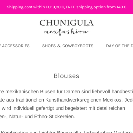
Shipping cost within EU: 9,90 €, FREE shipping option from 140 €
 ACCESSORIES
SHOES & COWBOYBOOTS
DAY OF THE 
DAY OF THE 
Blouses
e mexikanischen Blusen für Damen sind liebevoll handbest
te aus traditionellen Kunsthandwerksregionen Mexikos. Jed
 wird individuell gefertigt und begeistert mit detailreichen
n-, Natur- und Ethno-Stickereien.
 Kombination aus leichter Baumwolle, farbenfrohen Mustern