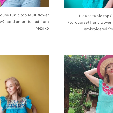
louse tunic top Multiflower
Blouse tunic top 
ow) hand embroidered from
(turquoise) hand woven
Mexiko
embroidered fr