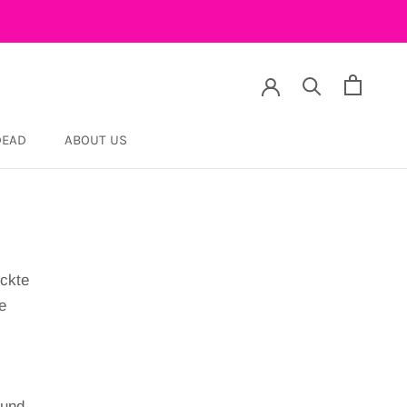
DEAD
ABOUT US
DEAD
ickte
e
 und