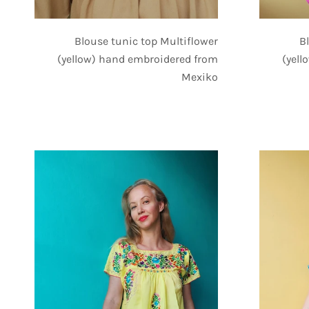
Blouse tunic top Multiflower
B
(yellow) hand embroidered from
(yell
Mexiko