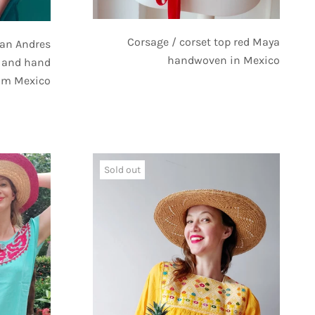
Corsage / corset top red Maya
San Andres
handwoven in Mexico
 and hand
om Mexico
Sold out