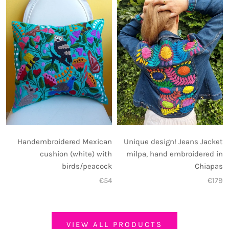
Handembroidered Mexican
Unique design! Jeans Jacket
cushion (white) with
milpa, hand embroidered in
birds/peacock
Chiapas
€54
€179
VIEW ALL PRODUCTS