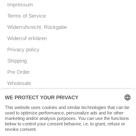
Impressum
Terms of Service
Widerrufsrecht, Rückgabe
Widerruf erklären
Privacy policy
Shipping
Pre Order
Wholesale
Currency
Language
EUR €
ENGLISH
© Chunigula mexfashion
Powered by Shopify