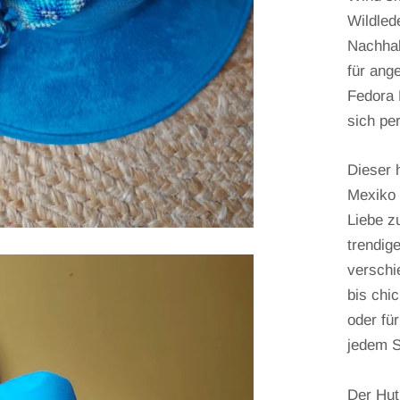
Wildlede
Nachhal
für ang
Fedora 
sich per
Dieser h
Mexiko 
Liebe zu
trendige
verschi
bis chic
oder fü
jedem S
Der Hut