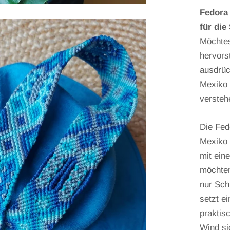
Fedora 
für die
Möchtes
hervorst
ausdrüc
Mexiko 
versteh
Die Fed
Mexiko 
mit ein
möchten
nur Sch
setzt e
praktis
Wind si