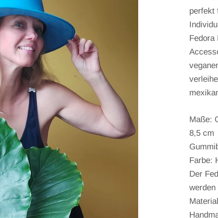
perfekt
Individ
Fedora 
Accessoi
veganen
verleih
mexika
Maße: G
8,5 cm
Gummib
Farbe: H
Der Fed
werden
Material
Handma