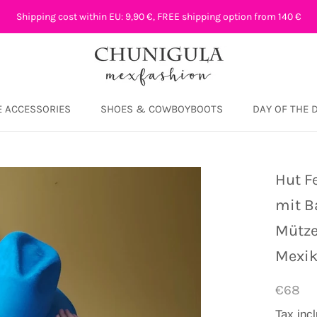
Shipping cost within EU: 9,90 €, FREE shipping option from 140 €
 ACCESSORIES
SHOES & COWBOYBOOTS
DAY OF THE 
DAY OF THE 
Hut F
mit B
Mütze
Mexi
€68
Tax inc