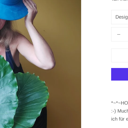
Desi
*~*~HOL
:-) Much
ich für