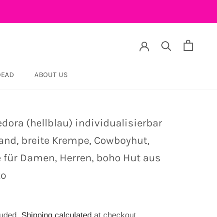
DEAD
ABOUT US
DEAD
edora (hellblau) individualisierbar
and, breite Krempe, Cowboyhut,
 für Damen, Herren, boho Hut aus
ko
luded.
Shipping calculated
at checkout.