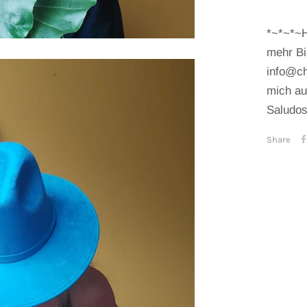
*~*~*~H
mehr Bi
info@ch
mich au
Saludos
Share