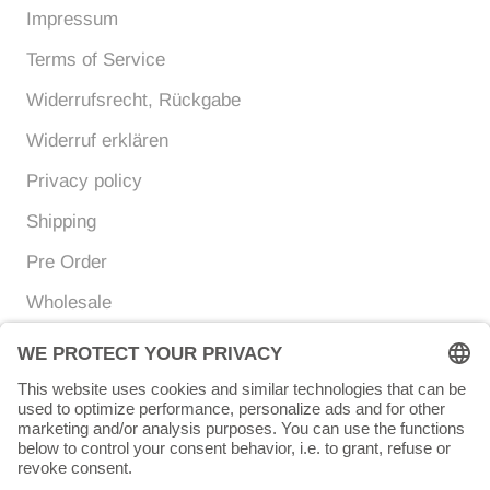
Impressum
Terms of Service
Widerrufsrecht, Rückgabe
Widerruf erklären
Privacy policy
Shipping
Pre Order
Wholesale
Currency
Language
EUR €
ENGLISH
© Chunigula mexfashion
Powered by Shopify